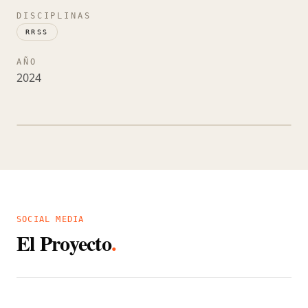
Proyectos
DISCIPLINAS
Estudio
RRSS
Contacto
AÑO
2024
SOCIAL MEDIA
El Proyecto
.