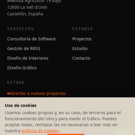
Avenida Agricultor 19 bajo
12600 La Vall d'Uixó
Castellón, España
SERVICIOS
ESTUDIO
Consultoría de Software
Proyectos
Gestión de RRSS
Estudio
Diseño de Interiores
Contacto
Diseño Gráfico
ESTADO
Abiertos a nuevos proyectos
Uso de cookies
Usamos cookies propias y, en su caso, de terceros para el
funcionamiento del sitio y para medir el tráfico. Puedes
© 2026 UNDF. Todos los derechos reservados.
Privacidad
Cookies
aceptar todas, rechazar las no necesarias o leer más en
Aviso legal
nuestra
política de cookies
.
DISEÑADO, DESARROLLADO Y MANTENIDO