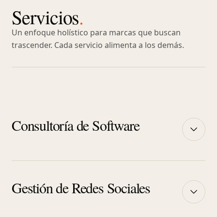
Servicios
.
Un enfoque holístico para marcas que buscan
trascender. Cada servicio alimenta a los demás.
Consultoría de Software
Apps nativas, plataformas SaaS y sistemas
internos. Código escalable, documentado y
Gestión de Redes Sociales
mantenible por otros. No creamos deuda
técnica, la saldamos.