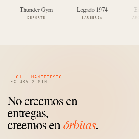
Thunder Gym
Legado 1974
Estudi
DEPORTE
BARBERÍA
ARQUIT
01 · MANIFIESTO
LECTURA 2 MIN
No creemos en
entregas,
órbitas
creemos en
.