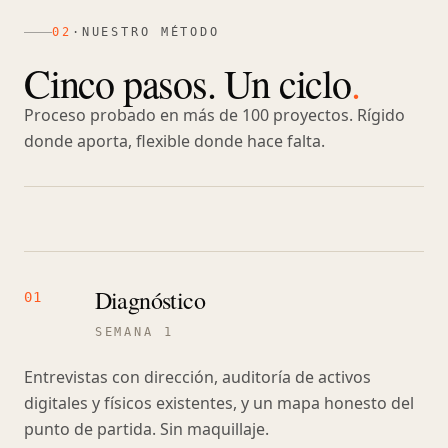
ENTREGABLES TÍPICOS
Dirección de obra
—
02
·
NUESTRO MÉTODO
Identidad visual completa
—
Mobiliario e iluminación
—
Cinco pasos. Un ciclo
.
Manual de marca
—
Papelería y packaging
Proceso probado en más de 100 proyectos. Rígido
—
donde aporta, flexible donde hace falta.
Dirección de arte
—
Diagnóstico
01
SEMANA 1
Entrevistas con dirección, auditoría de activos
digitales y físicos existentes, y un mapa honesto del
punto de partida. Sin maquillaje.